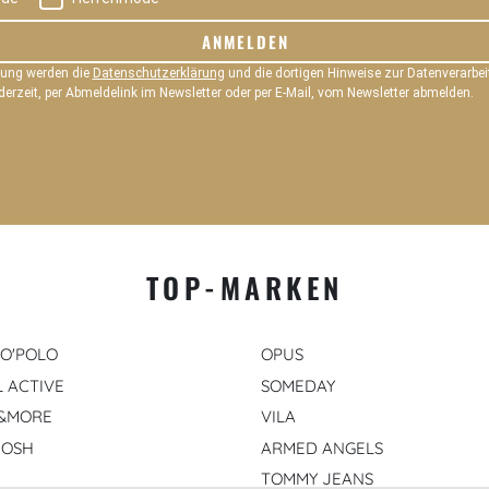
ANMELDEN
dung werden die
Datenschutzerklärung
und die dortigen Hinweise zur Datenverarbeit
derzeit, per Abmeldelink im Newsletter oder per E-Mail, vom Newsletter abmelden.
TOP-MARKEN
O'POLO
OPUS
 ACTIVE
SOMEDAY
&MORE
VILA
MOSH
ARMED ANGELS
TOMMY JEANS