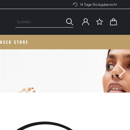
14 Tage Rückgaberecht
NSER STORE