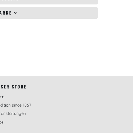
MARKE
NSER STORE
ore
dition since 1867
ranstaltungen
bs