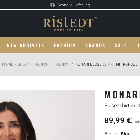
Schnelle Lieferung
NEW ARRIVALS
FASHION
BRANDS
SALE
U
HOME
SHOP
FASHION
FASHION
MONARI BLUSENSHIRT MIT KAPUZE
MONAR
Blusenshirt mi
89,99 €
ink
Farbe:
Blau