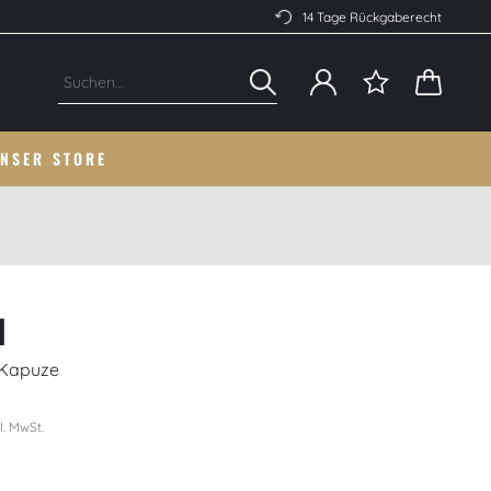
14 Tage Rückgaberecht
NSER STORE
I
t Kapuze
l. MwSt.