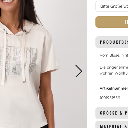
Größe
I
PRODUKTBE
Vorn Bluse, hint
Die angenehme
wahren Wohlfü
Artikelnumme
100195155*1
GRÖSSE & 
MATERIAL 