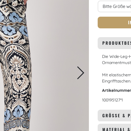
Größe
I
PRODUKTBE
Die Wide-Leg-Ho
Ornamentmuste
Mit elastischem
Eingrifftaschen
Artikelnumme
100195127*1
GRÖSSE & 
MATERIAL 