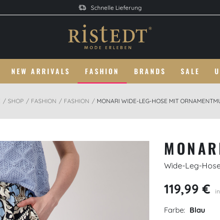
Schnelle Lieferung
NEW ARRIVALS
FASHION
BRANDS
SALE
U
E
SHOP
FASHION
FASHION
MONARI WIDE-LEG-HOSE MIT ORNAMENTM
MONAR
Wide-Leg-Hose
119,99 €
i
Farbe:
Blau