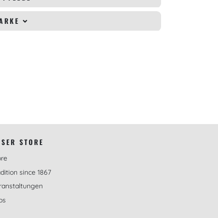
MARKE
NSER STORE
ore
dition since 1867
ranstaltungen
bs