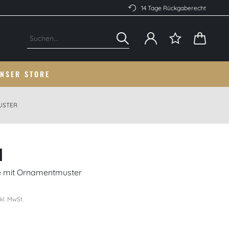
14 Tage Rückgaberecht
NSER STORE
USTER
I
 mit Ornamentmuster
nkl. MwSt.