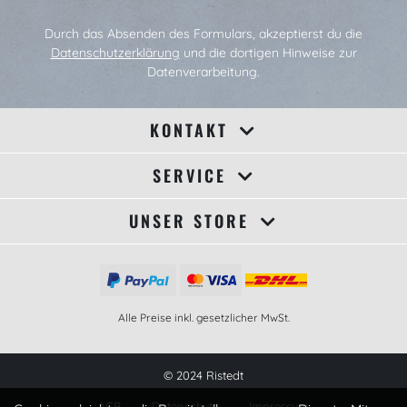
Durch das Absenden des Formulars, akzeptierst du die
Datenschutzerklärung
und die dortigen Hinweise zur
Datenverarbeitung.
KONTAKT
SERVICE
UNSER STORE
Alle Preise inkl. gesetzlicher MwSt.
© 2024 Ristedt
AGB
Datenschutz
Impressum