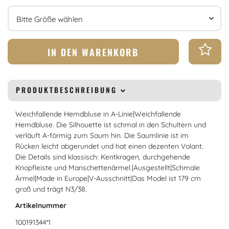
Größe
IN DEN WARENKORB
PRODUKTBESCHREIBUNG
Weichfallende Hemdbluse in A-Linie|Weichfallende
Hemdbluse. Die Silhouette ist schmal in den Schultern und
verläuft A-förmig zum Saum hin. Die Saumlinie ist im
Rücken leicht abgerundet und hat einen dezenten Volant.
Die Details sind klassisch: Kentkragen, durchgehende
Knopfleiste und Manschettenärmel.|Ausgestellt|Schmale
Ärmel|Made in Europe|V-Ausschnitt|Das Model ist 179 cm
groß und trägt N3/38.
Artikelnummer
100191344*1