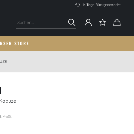
14 Tage Rückgaberecht
NSER STORE
PUZE
I
t Kapuze
l. MwSt.