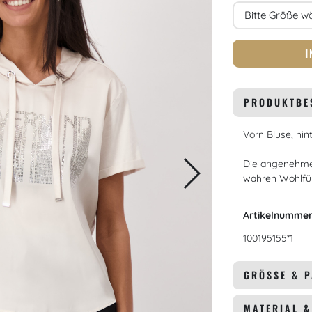
Größe
I
PRODUKTBE
Vorn Bluse, hint
Die angenehme
wahren Wohlfü
Artikelnumme
100195155*1
GRÖSSE & 
MATERIAL 