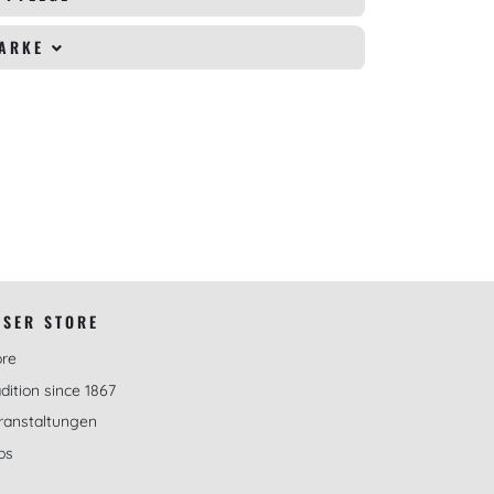
MARKE
NSER STORE
ore
dition since 1867
ranstaltungen
bs