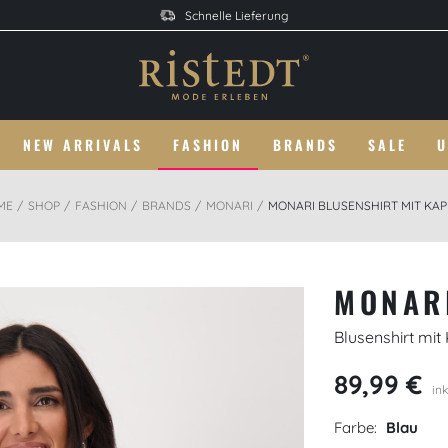
Schnelle Lieferung
NEW ARRIVALS
FASHION
BRANDS
SALE
U
ME
SHOP
FASHION
BRANDS
MONARI
MONARI BLUSENSHIRT MIT KA
MONAR
Blusenshirt mi
89,99 €
ink
Farbe:
Blau